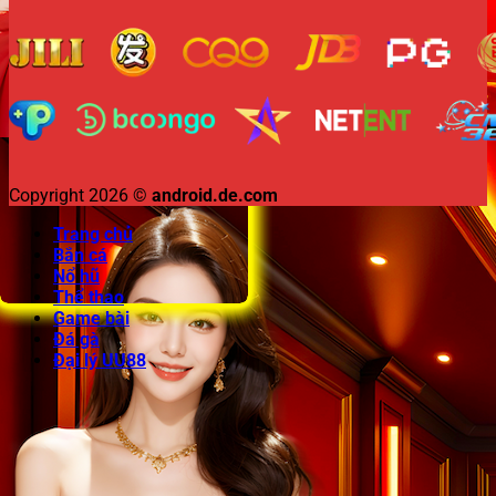
Copyright 2026 ©
android.de.com
Trang chủ
Bắn cá
Nổ hũ
Thể thao
Game bài
Đá gà
Đại lý UU88