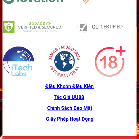
Điều Khoản Điều Kiện
Tác Giả UU88
Chính Sách Bảo Mật
Giấy Phép Hoạt Động