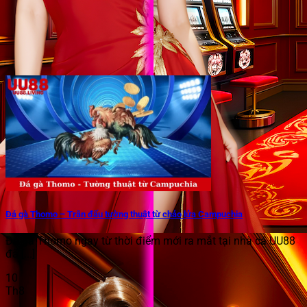
Đá gà Thomo – Trận đấu tường thuật từ chảo lửa Campuchia
Đá gà Thomo n​gay từ thời điểm mới ra mắt tại​ nhà cá UU88
đã [...]
10
Th8